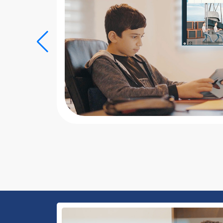
sel paylaşım
 dışında da
ık takip ve
arıyla hem
nda