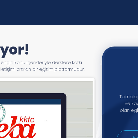
yor!
zengin konu içerikleriyle derslere katkı
tişimi artıran bir eğitim platformudur.
Teknoloj
ve kap
olan eğ