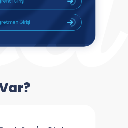
renci Girişi
retmen Girişi
 Var?