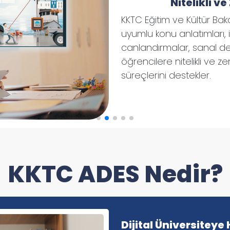
Nitelikli ve
KKTC Eğitim ve Kültür Bak
uyumlu konu anlatımları, in
canlandırmalar, sanal dene
öğrencilere nitelikli ve z
süreçlerini destekler.
KKTC ADES Nedir?
Dijital Üniversiteye