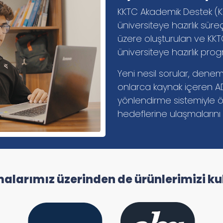
KKTC Akademik Destek (KKTC
üniversiteye hazırlık sür
üzere oluşturulan ve KKTC
üniversiteye hazırlık prog
Yeni nesil sorular, deneme
onlarca kaynak içeren ADE
yönlendirme sistemiyle ö
hedeflerine ulaşmalarını 
larımız üzerinden de ürünlerimizi kul